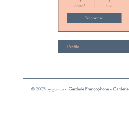
0
0
Abonné
Suivi
S'abonner
Profile
© 2025 by gcmde -
Garderie Francophone - Garderie