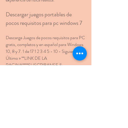
Descargar juegos portables de 
pocos requisitos para pc windows 7
Descarga Juegos de pocos requisitos para PC 
gratis, completos y en español para Windows 
10, 8 y 7. 1 de 17 1 2 3 4 5 - 10 - Siguiente » 
Último » **LINK DE LA 
PAGINA****SUSCRIBANSE & 
COMENTEN** Los mejores juegos con 
pocos requisitos para PC (2021) Los mejores 
juegos con pocos requisitos para PC (2021) 
Los mejores juegos con pocos requisitos para 
PC (2021) Los mejores juegos con pocos 
requisitos para PC (2021) Juegos con mejor 
votación. Minecraft 1.12 PC Full Español 
(4,44 de 5) Dragon Ball Xenoverse PC 
Español Full Bundle Edition (4,56 de 5) 