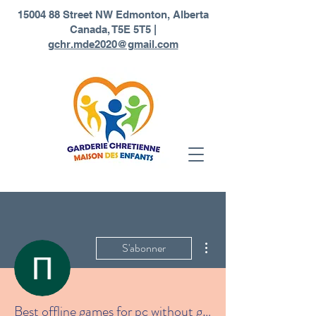
1
5004 88 Street NW Edmonton, Alberta
Canada, T5E 5T5 |
gchr.mde2020@gmail.com
Plus d'actions
S'abonner
Best offline games for pc without graphics card free download