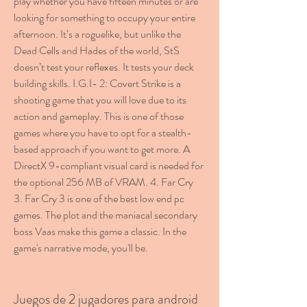
play whether you have fifteen minutes or are 
looking for something to occupy your entire 
afternoon. It’s a roguelike, but unlike the 
Dead Cells and Hades of the world, StS 
doesn’t test your reflexes. It tests your deck 
building skills. I.G.I- 2: Covert Strike is a 
shooting game that you will love due to its 
action and gameplay. This is one of those 
games where you have to opt for a stealth-
based approach if you want to get more. A 
DirectX 9-compliant visual card is needed for 
the optional 256 MB of VRAM. 4. Far Cry 
3. Far Cry 3 is one of the best low end pc 
games. The plot and the maniacal secondary 
boss Vaas make this game a classic. In the 
game's narrative mode, you'll be.
Juegos de 2 jugadores para android