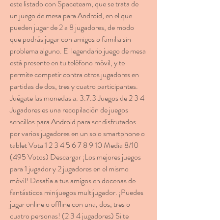
este listado con Spaceteam, que se trata de 
un juego de mesa para Android, en el que 
pueden jugar de 2 a 8 jugadores, de modo 
que podrás jugar con amigos o familia sin 
problema alguno. El legendario juego de mesa 
está presente en tu teléfono móvil, y te 
permite competir contra otros jugadores en 
partidas de dos, tres y cuatro participantes. 
Juégate las monedas a. 3.7.3 Juegos de 2 3 4 
Jugadores es una recopilación de juegos 
sencillos para Android para ser disfrutados 
por varios jugadores en un solo smartphone o 
tablet Vota 1 2 3 4 5 6 7 8 9 10 Media 8/10 
(495 Votos) Descargar ¡Los mejores juegos 
para 1 jugador y 2 jugadores en el mismo 
móvil! Desafía a tus amigos en docenas de 
fantásticos minijuegos multijugador. ¡Puedes 
jugar online o offline con una, dos, tres o 
cuatro personas! (2 3 4 jugadores) Si te 