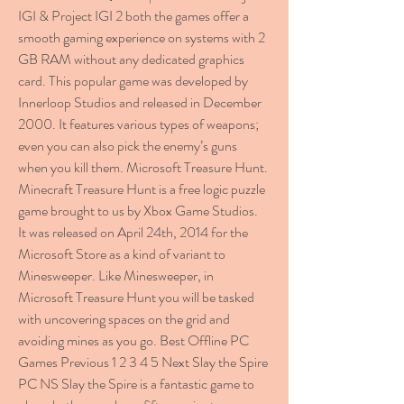
IGI & Project IGI 2 both the games offer a 
smooth gaming experience on systems with 2 
GB RAM without any dedicated graphics 
card. This popular game was developed by 
Innerloop Studios and released in December 
2000. It features various types of weapons; 
even you can also pick the enemy’s guns 
when you kill them. Microsoft Treasure Hunt. 
Minecraft Treasure Hunt is a free logic puzzle 
game brought to us by Xbox Game Studios. 
It was released on April 24th, 2014 for the 
Microsoft Store as a kind of variant to 
Minesweeper. Like Minesweeper, in 
Microsoft Treasure Hunt you will be tasked 
with uncovering spaces on the grid and 
avoiding mines as you go. Best Offline PC 
Games Previous 1 2 3 4 5 Next Slay the Spire 
PC NS Slay the Spire is a fantastic game to 