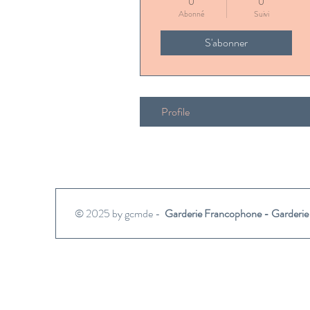
0
0
Abonné
Suivi
S'abonner
Profile
© 2025 by gcmde -
Garderie Francophone - Garderie