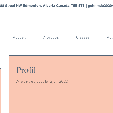
88 Street NW Edmonton, Alberta Canada, T5E 5T5 |
gchr.mde2020
Accueil
A propos
Classes
Act
Profil
A rejoint le groupe le : 2 juil. 2022