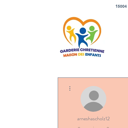
1
5004 
Plus d'actions
arneshascholz12